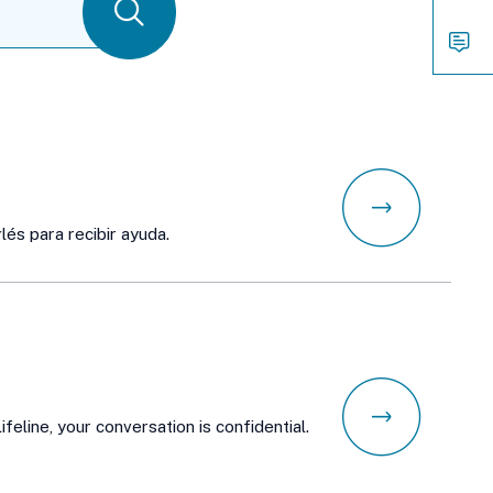
Cont
Search
Way
to
Conn
lés para recibir ayuda.
ifeline, your conversation is confidential.